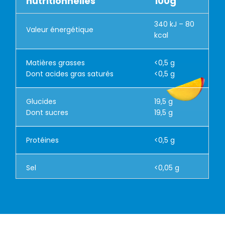
nutritionnelles
100g
340 kJ – 80
Valeur énergétique
kcal
Matières grasses
<0,5 g
Dont acides gras saturés
<0,5 g
Glucides
19,5 g
Dont sucres
19,5 g
Protéines
<0,5 g
Sel
<0,05 g