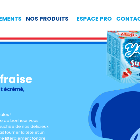
GEMENTS
NOS PRODUITS
ESPACE PRO
CONTA
fraise
it écrémé,
ales !
ge de bonheur vous
ouchée de nos délicieux
t tourner la tête et un
e littéralement fondre.