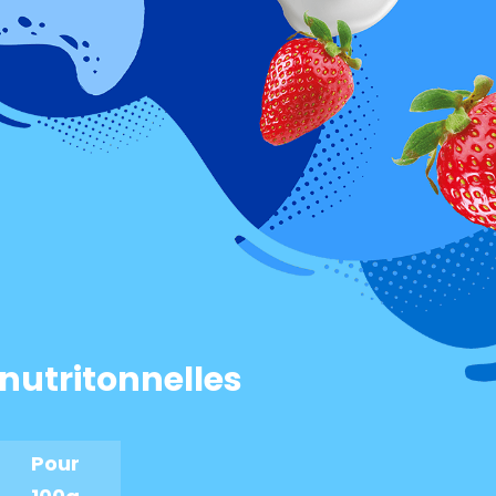
mander
nutritonnelles
Pour