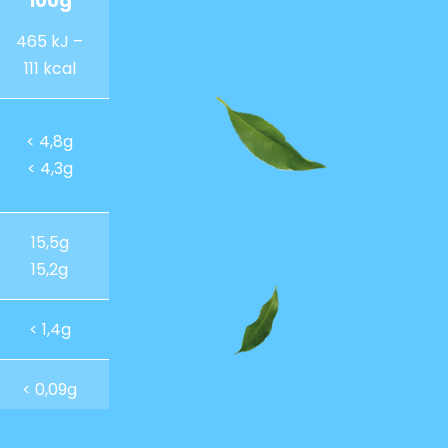
100g
465 kJ –
111 kcal
< 4,8g
< 4,3g
15,5g
15,2g
< 1,4g
< 0,09g